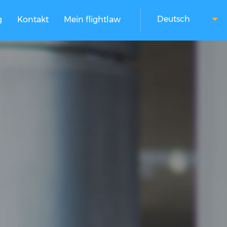
Deutsch
g
Kontakt
Mein flightlaw
Niederländisch
Türkisch
Deutsch