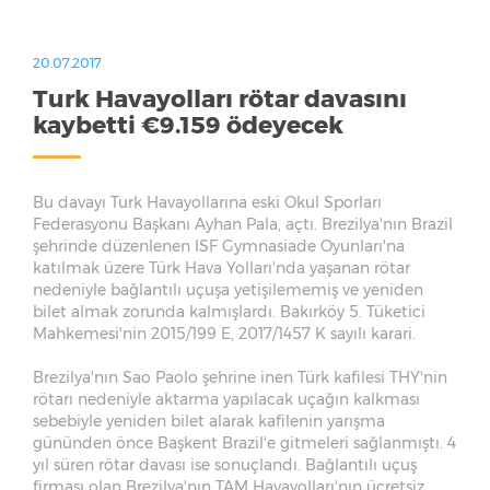
20.07.2017
Turk Havayolları rötar davasını
kaybetti €9.159 ödeyecek
Bu davayı Turk Havayollarına eski Okul Sporları
Federasyonu Başkanı Ayhan Pala, açtı. Brezilya'nın Brazil
şehrinde düzenlenen ISF Gymnasiade Oyunları'na
katılmak üzere Türk Hava Yolları'nda yaşanan rötar
nedeniyle bağlantılı uçuşa yetişilememiş ve yeniden
bilet almak zorunda kalmışlardı.
Bakırköy 5. Tüketici
Mahkemesi'nin 2015/199 E, 2017/1457 K sayılı karari.
Brezilya'nın Sao Paolo şehrine inen Türk kafilesi THY'nin
rötarı nedeniyle aktarma yapılacak uçağın kalkması
sebebiyle yeniden bilet alarak kafilenin yarışma
gününden önce Başkent Brazil'e gitmeleri sağlanmıştı.
4
yıl süren rötar davası ise sonuçlandı. Bağlantılı uçuş
firması olan Brezilya'nın TAM Havayolları'nın ücretsiz