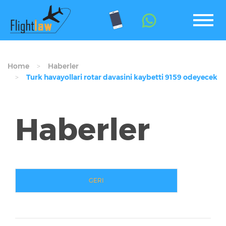
Home
Haberler
Turk havayollari rotar davasini kaybetti 9159 odeyecek
Haberler
GERI