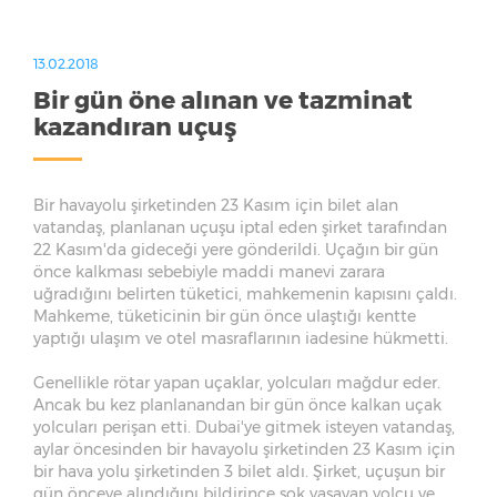
13.02.2018
Bir gün öne alınan ve tazminat
kazandıran uçuş
Bir havayolu şirketinden 23 Kasım için bilet alan
vatandaş, planlanan uçuşu iptal eden şirket tarafından
22 Kasım'da gideceği yere gönderildi. Uçağın bir gün
önce kalkması sebebiyle maddi manevi zarara
uğradığını belirten tüketici, mahkemenin kapısını çaldı.
Mahkeme, tüketicinin bir gün önce ulaştığı kentte
yaptığı ulaşım ve otel masraflarının iadesine hükmetti.
Genellikle rötar yapan uçaklar, yolcuları mağdur eder.
Ancak bu kez planlanandan bir gün önce kalkan uçak
yolcuları perişan etti. Dubai'ye gitmek isteyen vatandaş,
aylar öncesinden bir havayolu şirketinden 23 Kasım için
bir hava yolu şirketinden 3 bilet aldı. Şirket, uçuşun bir
gün önceye alındığını bildirince şok yaşayan yolcu ve