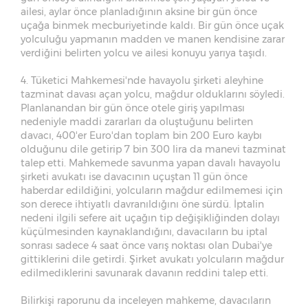
ailesi, aylar önce planladığının aksine bir gün önce
uçağa binmek mecburiyetinde kaldı. Bir gün önce uçak
yolculuğu yapmanın madden ve manen kendisine zarar
verdiğini belirten yolcu ve ailesi konuyu yarıya taşıdı.
4. Tüketici Mahkemesi'nde havayolu şirketi aleyhine
tazminat davası açan yolcu, mağdur olduklarını söyledi.
Planlanandan bir gün önce otele giriş yapılması
nedeniyle maddi zararları da oluştuğunu belirten
davacı, 400'er Euro'dan toplam bin 200 Euro kaybı
olduğunu dile getirip 7 bin 300 lira da manevi tazminat
talep etti. Mahkemede savunma yapan davalı havayolu
şirketi avukatı ise davacının uçuştan 11 gün önce
haberdar edildiğini, yolcuların mağdur edilmemesi için
son derece ihtiyatlı davranıldığını öne sürdü. İptalin
nedeni ilgili sefere ait uçağın tip değişikliğinden dolayı
küçülmesinden kaynaklandığını, davacıların bu iptal
sonrası sadece 4 saat önce varış noktası olan Dubai'ye
gittiklerini dile getirdi. Şirket avukatı yolcuların mağdur
edilmediklerini savunarak davanın reddini talep etti.
Bilirkişi raporunu da inceleyen mahkeme, davacıların