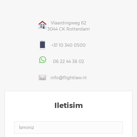
Vlaardingweg 62
3044 CK Rotterdam
+31 10 340 0500
06 22 44 38 02
info@flightlaw.nl
Iletisim