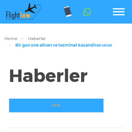
Home
Haberler
Bir gun one alinan ve tazminat kazandiran ucus
Haberler
GERI